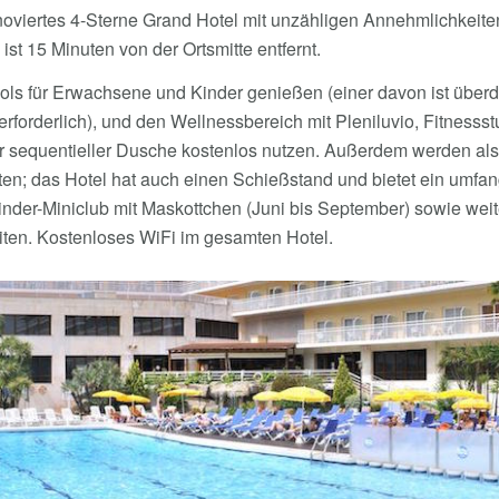
renoviertes 4-Sterne Grand Hotel mit unzähligen Annehmlichkeiten
st 15 Minuten von der Ortsmitte entfernt.
ls für Erwachsene und Kinder genießen (einer davon ist überdac
forderlich), und den Wellnessbereich mit Pleniluvio, Fitnessst
r sequentieller Dusche kostenlos nutzen. Außerdem werden als 
en; das Hotel hat auch einen Schießstand und bietet ein umf
der-Miniclub mit Maskottchen (Juni bis September) sowie weite
ten. Kostenloses WiFi im gesamten Hotel.